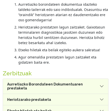
Aurretiazko borondateen dokumentua idazteko
taldeko tailerrak edo saio indibidualak. Osasuntsu eta
“oraindik” heriotzaren atarian ez daudenentzako ere
oso gomendagarria!
Heriotzarako prestatzen lagun zaitzaket. Gaixotasun
terminalaren diagnostikoa jasotzen duzunean edo
heriotza hurbil sentitzen duzunean. Heriotza bihotz
betez besarkatu ahal izateko.
Etxeko hiletak eta beilak egiteko aukera sakratua!
Agur omenaldia prestatzen lagun zaitzaket eta
gidatzen baita ere.
Zerbitzuak
Aurretiazko Borondateen Dokumentuaren
prestaketa
Heriotzarako prestaketa