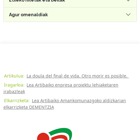
Etxeko hiletak eta beilak
Agur omenaldiak
Artikulua:
La doula del final de vida. Otro morir es posible.
Iragarkia:
Lea Artibaiko enpresa proiektu lehiaketaren
irabazleak
Elkarrizketa:
Lea Artibaiko Amankomunazgoko aldizkarian
elkarrizketa DEMENTZIA