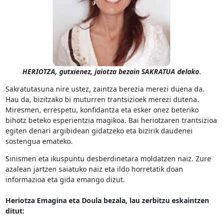
HERIOTZA, gutxienez, jaiotza bezain SAKRATUA delako
.
Sakratutasuna nire ustez, zaintza berezia merezi duena da.
Hau da, bizitzako bi muturren trantsizioek merezi dutena.
Miresmen, errespetu, konfidantza eta esker onez beteriko
bihotz beteko esperientzia magikoa. Bai heriotzaren trantsizioa
egiten denari argibidean gidatzeko eta bizirik daudenei
sostengua emateko.
Sinismen eta ikuspuntu desberdinetara moldatzen naiz. Zure
azalean jartzen saiatuko naiz eta ildo horretatik doan
informazioa eta gida emango dizut.
Heriotza Emagina eta Doula bezala, lau zerbitzu eskaintzen
ditut: